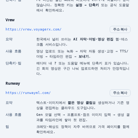
많습니다. 정확한 키는
설정 → 단축키
또는 공식 도움말
에서 확인하세요.
Vrew
https://vrew.voyagerx.com/
주소 복사
요약
한국에서 널리 쓰이는
AI 자막·더빙·영상 편집
웹·데스
크톱 서비스입니다.
사용 흐름
영상 업로드 또는 녹화 → 자막 자동 생성·교정 → TTS/
더빙 → 타임라인 편집 →
보내기
.
단축키·팁
에디터 내
?
또는 도움말 메뉴에 단축키 표가 있습니다.
긴 회의 영상은 구간 나눠 업로드하면 처리가 안정적입니
다.
Runway
https://runwayml.com/
주소 복사
요약
텍스트·이미지에서
짧은 영상 클립
을 생성하거나 기존 영
상을 편집하는 클라우드 도구입니다.
사용 흐름
Gen 모델 선택 → 프롬프트·참조 이미지 입력 → 생성 결
과를 타임라인에 쌓아 컷 편집.
팁
크레딧·해상도 정책이 자주 바뀌므로 가격 페이지를 함께
확인하세요.