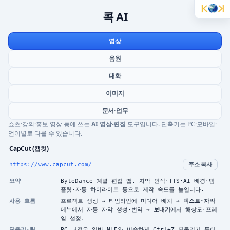
콕 AI
영상
음원
대화
이미지
문서·업무
쇼츠·강의·홍보 영상 등에 쓰는
AI 영상·편집
도구입니다. 단축키는 PC·모바일·
언어별로 다를 수 있습니다.
CapCut (캡컷)
https://www.capcut.com/
주소 복사
요약
ByteDance 계열 편집 앱. 자막 인식·TTS·AI 배경·템
플릿·자동 하이라이트 등으로 제작 속도를 높입니다.
사용 흐름
프로젝트 생성 → 타임라인에 미디어 배치 →
텍스트·자막
메뉴에서 자동 자막 생성·번역 →
보내기
에서 해상도·프레
임 설정.
단축키·팁
PC 버전은 일반 NLE와 비슷하게
Ctrl
+
Z
되돌리기 등이