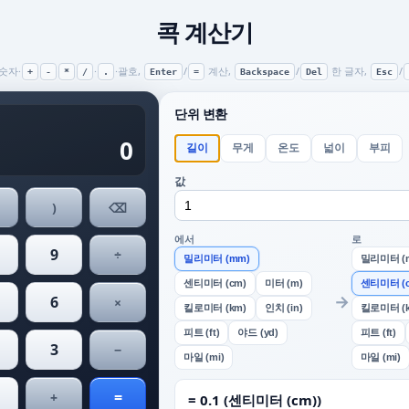
콕 계산기
숫자·
·
·괄호,
/
계산,
/
한 글자,
/
+
-
*
/
.
Enter
=
Backspace
Del
Esc
단위 변환
0
길이
무게
온도
넓이
부피
값
)
⌫
에서
로
9
÷
밀리미터 (mm)
밀리미터 (
센티미터 (cm)
미터 (m)
센티미터 (
→
6
×
킬로미터 (km)
인치 (in)
킬로미터 (
피트 (ft)
야드 (yd)
피트 (ft)
3
−
마일 (mi)
마일 (mi)
=
+
= 0.1 (센티미터 (cm))