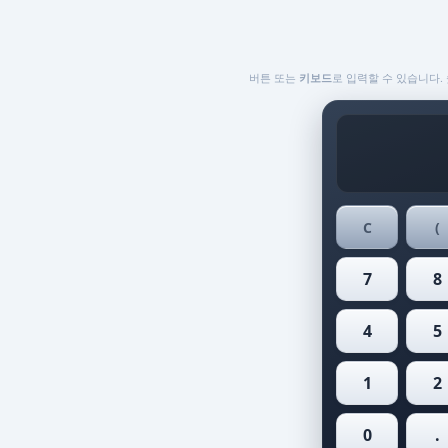
버튼 또는
키보드
로 입력할 수 있습니다. 
C
(
7
8
4
5
1
2
0
.