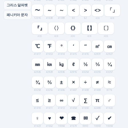
그리스 알파벳
〜
～
∼
<
>
<>
「」
페니키아 문자
12316
41638
41389
60
62
세트
세트
『』
〈〉
《》
【】
〔〕
세트
세트
세트
세트
세트
℃
℉
°
′
″
㎡
㎝
41417
41653
41414
41415
41416
42931
42927
㎜
㎞
㎏
ℓ
½
⅓
¼
42926
42928
42936
42916
43254
43255
43257
¾
⅔
±
×
÷
≠
≈
43258
43256
41406
41407
41408
41409
8776
≤
≥
∞
√
∑
π
♂
41410
41411
41412
41454
41650
42480
41422
♀
♥
❤
☎
✉
✓
✔
41423
41662
10084
41679
9993
10003
10004