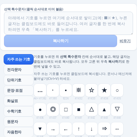
선택 특수문자 (클릭 순서대로 이어 붙음)
복사하기
비우기
기호를 누르면 위
선택 특수문자
칸에 순서대로 붙고, 해당 글자는
자주 쓰는 기호
클립보드에도 바로 복사됩니다. 모두 고른 뒤 우측
복사하기
로 한
번에 넣을 수 있고,
전각문자
자주 쓰는 기호를 누르면 클립보드에 복사됩니다. 문서나 메신저에
붙여넣기(Ctrl+V) 하세요.
단위기호
…
·
•
※
☆
★
○
문장·표점
Alt + 41382
41380
8226
41432
41433
41434
41435
화살표
●
◎
□
■
△
▲
▽
수학기호
41436
41437
41440
41441
41442
41443
41444
원문자
▼
→
←
↑
↓
⇒
⇔
자음한자
41445
41446
41447
41448
41449
41633
41634