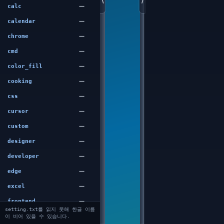
⟨
⟩
—
calc
—
calendar
—
chrome
—
cmd
—
color_fill
—
cooking
—
css
—
cursor
—
custom
—
designer
—
developer
—
edge
—
excel
—
frontend
setting.txt를 읽지 못해 한글 이름
—
gongchaek
이 비어 있을 수 있습니다.