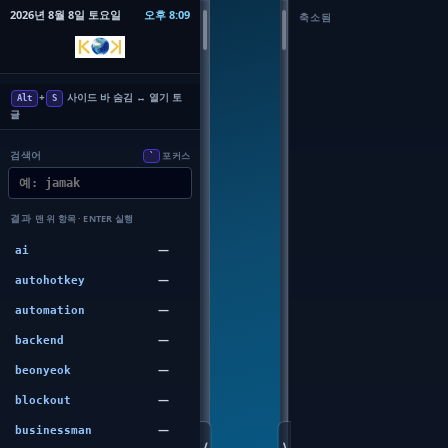
2026년 8월 8일 토요일
오후 8:09
축소됨
+
사이드 바 숨김 ↔ 열기 토
Alt
S
글
검색어
포커스
`
앱 폴더명 검색
결과
맨 위 항목 · ENTER 실행
—
ai
—
autohotkey
—
automation
—
backend
—
beonyeok
—
blockout
—
businessman